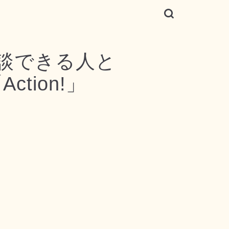
談できる人と
tion!」