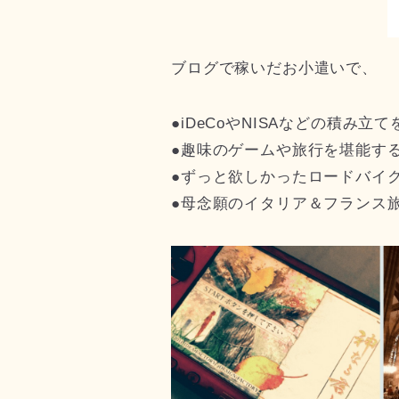
ブログで稼いだお小遣いで、
●iDeCoやNISAなどの積み
●趣味のゲームや旅行を堪能す
●ずっと欲しかったロードバイ
●母念願のイタリア＆フランス