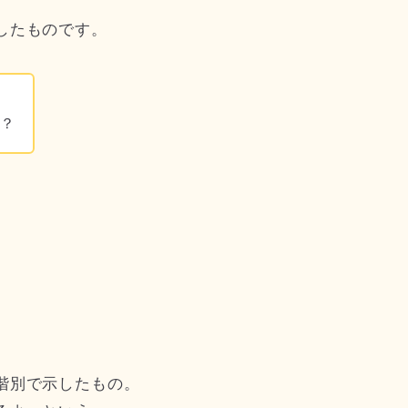
したものです。
じ？
階別で示したもの。