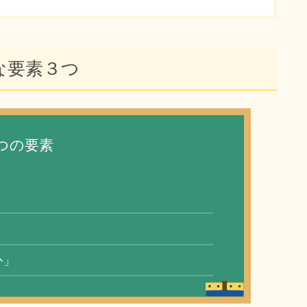
な要素３つ
つの要素
か」