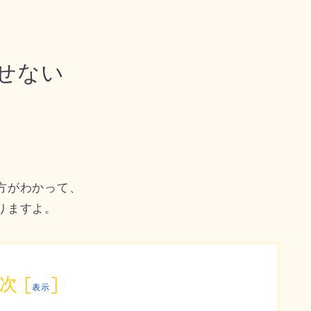
せない
方がわかって、
りますよ。
次
[
]
表示