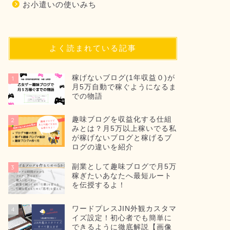
お小遣いの使いみち
よく読まれている記事
稼げないブログ(1年収益０)が
1
月5万自動で稼ぐようになるま
での物語
趣味ブログを収益化する仕組
2
みとは？月5万以上稼いでる私
が稼げないブログと稼げるブ
ログの違いを紹介
副業として趣味ブログで月5万
3
稼ぎたいあなたへ最短ルート
を伝授するよ！
ワードプレスJIN外観カスタマ
4
イズ設定！初心者でも簡単に
できるように徹底解説【画像