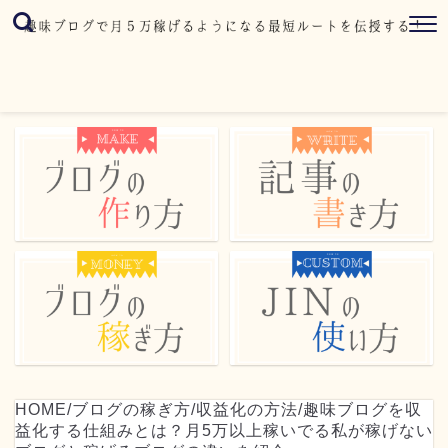
HOME
/
ブログの稼ぎ方
/
収益化の方法
/
趣味ブログを収
益化する仕組みとは？月5万以上稼いでる私が稼げない