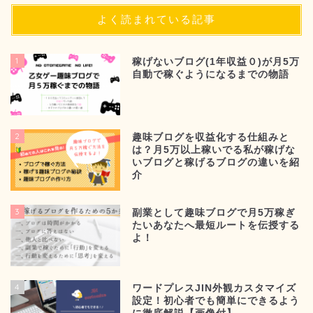
よく読まれている記事
1
稼げないブログ(1年収益０)が月5万
自動で稼ぐようになるまでの物語
2
趣味ブログを収益化する仕組みと
は？月5万以上稼いでる私が稼げな
いブログと稼げるブログの違いを紹
介
3
副業として趣味ブログで月5万稼ぎ
たいあなたへ最短ルートを伝授する
よ！
4
ワードプレスJIN外観カスタマイズ
設定！初心者でも簡単にできるよう