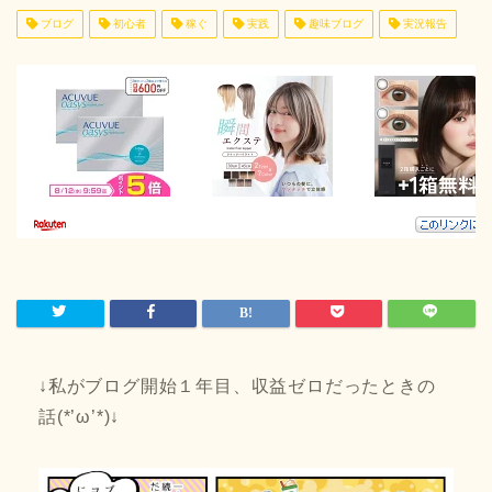
ブログ
初心者
稼ぐ
実践
趣味ブログ
実況報告
↓私がブログ開始１年目、収益ゼロだったときの
話(*’ω’*)↓