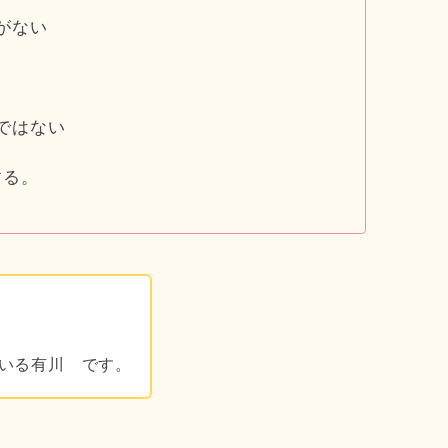
がない
ではない
する。
ている有川 です。