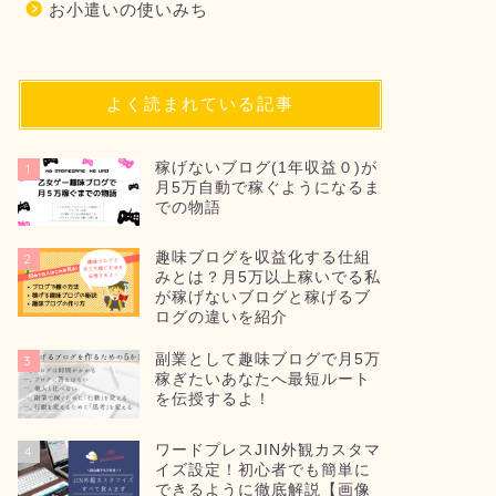
お小遣いの使いみち
よく読まれている記事
稼げないブログ(1年収益０)が
1
月5万自動で稼ぐようになるま
での物語
趣味ブログを収益化する仕組
2
みとは？月5万以上稼いでる私
が稼げないブログと稼げるブ
ログの違いを紹介
副業として趣味ブログで月5万
3
稼ぎたいあなたへ最短ルート
を伝授するよ！
ワードプレスJIN外観カスタマ
4
イズ設定！初心者でも簡単に
できるように徹底解説【画像