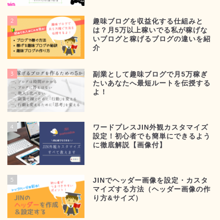
2
趣味ブログを収益化する仕組みと
は？月5万以上稼いでる私が稼げな
いブログと稼げるブログの違いを紹
介
3
副業として趣味ブログで月5万稼ぎ
たいあなたへ最短ルートを伝授する
よ！
4
ワードプレスJIN外観カスタマイズ
設定！初心者でも簡単にできるよう
に徹底解説【画像付】
5
JINでヘッダー画像を設定・カスタ
マイズする方法（ヘッダー画像の作
り方&サイズ）