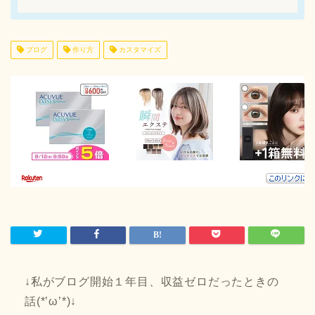
ブログ
作り方
カスタマイズ
↓私がブログ開始１年目、収益ゼロだったときの
話(*’ω’*)↓