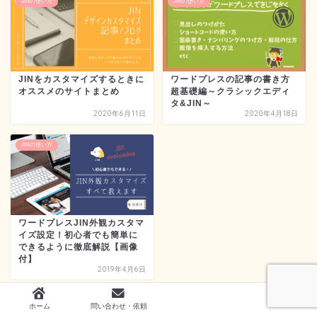
JINの使い方
JINの使い方
JINをカスタマイズするときに
ワードプレスの記事の書き方
オススメのサイトまとめ
超基礎編～クラシックエディ
タ&JIN～
2020年6月11日
2020年4月18日
JINの使い方
ワードプレスJIN外観カスタマ
イズ設定！初心者でも簡単に
できるように徹底解説【画像
付】
2019年4月6日
ホーム
問い合わせ・依頼