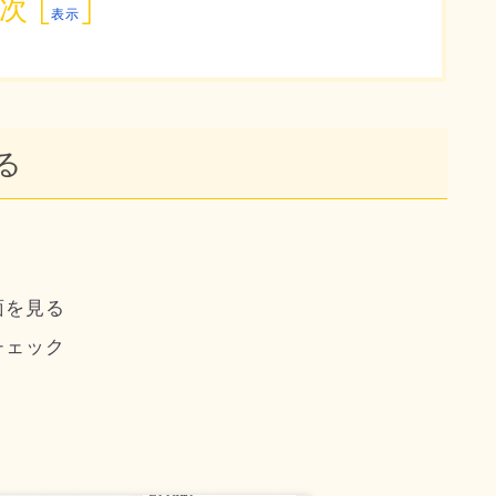
次
[
]
表示
る
。
面を見る
チェック