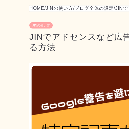
HOME
/
JINの使い方
/
ブログ全体の設定
/
JI
JINの使い方
JINでアドセンスなど広
る方法