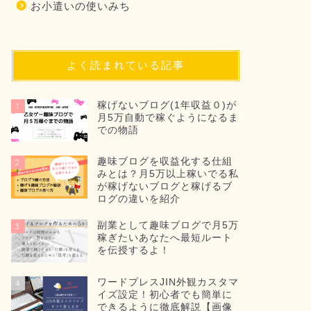
お小遣いの使いみち
よく読まれている記事
稼げないブログ(1年収益０)が
1
月5万自動で稼ぐようになるま
での物語
趣味ブログを収益化する仕組
2
みとは？月5万以上稼いでる私
が稼げないブログと稼げるブ
ログの違いを紹介
副業として趣味ブログで月5万
3
稼ぎたいあなたへ最短ルート
を伝授するよ！
ワードプレスJIN外観カスタマ
4
イズ設定！初心者でも簡単に
できるように徹底解説【画像