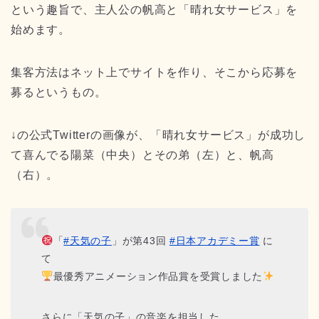
という趣旨で、主人公の帆高と「晴れ女サービス」を
始めます。
集客方法はネット上でサイトを作り、そこから応募を
募るというもの。
↓の公式Twitterの画像が、「晴れ女サービス」が成功し
て喜んでる陽菜（中央）とその弟（左）と、帆高
（右）。
「
#天気の子
」が第43回
#日本アカデミー賞
に
て
最優秀アニメーション作品賞を受賞しました
さらに「天気の子」の音楽を担当した