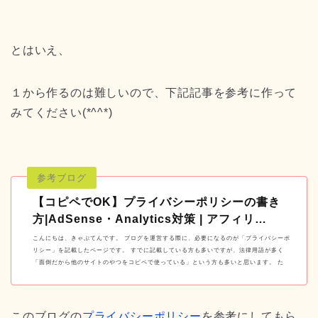
とはいえ、
１から作るのは難しいので、下記記事を参考に作って
みてください(*^^*)
【コピペでOK】プライバシーポリシーの書き
方|AdSense・Analytics対策 | アフィリ…
こんにちは、きゃぷてんです。 ブログを運営する際に、必要になるのが「プライバシーポ
リシー」を記載したページです。 すでに記載している方も多いですが、法律用語が多く
「面倒だから他のサイトのやつをコピペで使っている」という方も多いと思います。 た
だ、使っ…
このブログの
プライバシーポリシー
を参考にしてもら