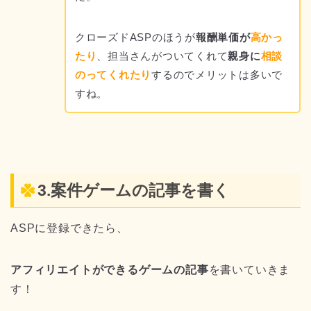
クローズドASPのほうが
報酬単価が
高かっ
たり
、担当さんがついてくれて
親身に
相談
のってくれたり
するのでメリットは多いで
すね。
3.案件ゲームの記事を書く
ASPに登録できたら、
アフィリエイトができるゲームの記事
を書いていきま
す！