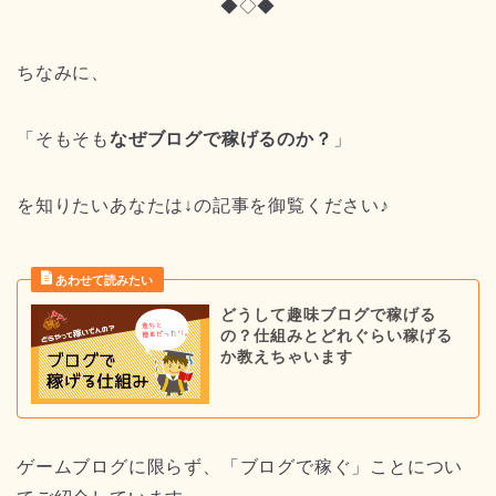
◆◇◆
ちなみに、
「そもそも
なぜブログで稼げるのか？
」
を知りたいあなたは↓の記事を御覧ください♪
どうして趣味ブログで稼げる
の？仕組みとどれぐらい稼げる
か教えちゃいます
ゲームブログに限らず、「ブログで稼ぐ」ことについ