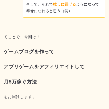
そして、それで
推しに貢げる
ようになって
幸せ
になれると思う（笑）
てことで、今回は！
ゲームブログを作って
アプリゲームをアフィリエイトして
月5万稼ぐ方法
をお届けします。