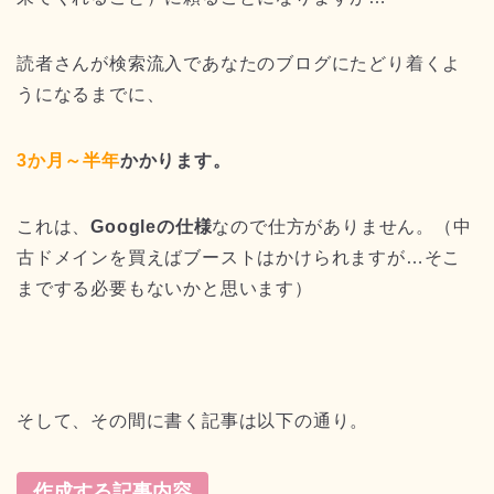
読者さんが検索流入であなたのブログにたどり着くよ
うになるまでに、
3か月～半年
かかります。
これは、
Googleの仕様
なので仕方がありません。（中
古ドメインを買えばブーストはかけられますが…そこ
までする必要もないかと思います）
そして、その間に書く記事は以下の通り。
作成する記事内容