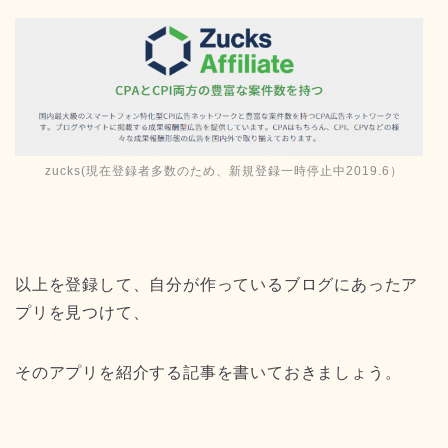
zucks(現在登録者多数のため、新規登録一時停止中2019.6）
以上を登録して、自分が作っているブログにあったア
プリを見つけて、
そのアプリを紹介する記事を書いておきましょう。