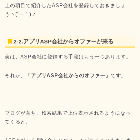
上の項目で紹介したASP会社を登録しておきましょ
うヽ(´ー｀)ノ
2-2.アプリASP会社からオファーが来る
実は、ASP会社に登録する手段はもう一つあります。
それが、
「アプリASP会社からのオファー」
です。
ブログが育ち、検索結果で上位表示されるようになっ
てくると、