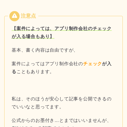
【案件によっては、アプリ制作会社のチェック
が入る場合もあり】
基本、書く内容は自由ですが、
案件によってはアプリ制作会社の
チェック
が入
る
こともあります。
私は、そのほうが安心して記事を公開できるの
でいいなと思ってます。
公式からのお墨付き…とまではいいませんが、