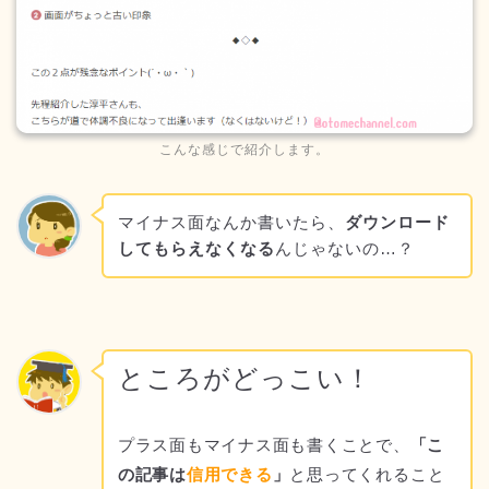
こんな感じで紹介します。
マイナス面なんか書いたら、
ダウンロード
してもらえなくなる
んじゃないの…？
ところがどっこい！
プラス面もマイナス面も書くことで、
「こ
の記事は
信用できる
」
と思ってくれること