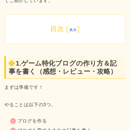
てご紹介しています。
目次
[
]
表示
1.ゲーム特化ブログの作り方＆記
事を書く（感想・レビュー・攻略）
まずは準備です！
やることは以下の3つ。
ブログを作る