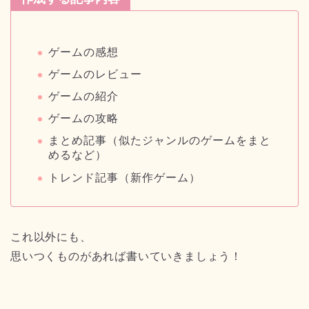
ゲームの感想
ゲームのレビュー
ゲームの紹介
ゲームの攻略
まとめ記事（似たジャンルのゲームをまと
めるなど）
トレンド記事（新作ゲーム）
これ以外にも、
思いつくものがあれば書いていきましょう！